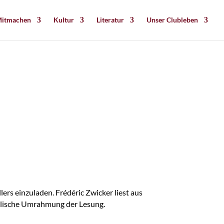
itmachen
Kultur
Literatur
Unser Clubleben
ers einzuladen. Frédéric Zwicker liest aus
kalische Umrahmung der Lesung.